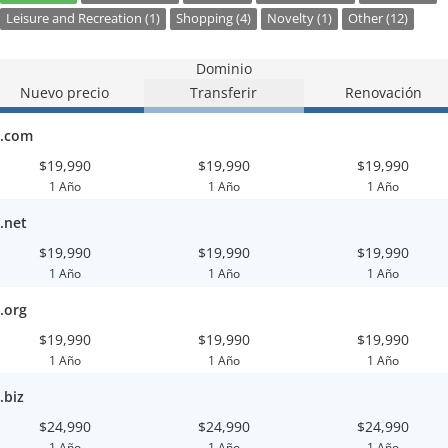
Leisure and Recreation (1)
Shopping (4)
Novelty (1)
Other (12)
Dominio
Nuevo precio
Transferir
Renovación
.com
$19,990
$19,990
$19,990
1 Año
1 Año
1 Año
.net
$19,990
$19,990
$19,990
1 Año
1 Año
1 Año
.org
$19,990
$19,990
$19,990
1 Año
1 Año
1 Año
.biz
$24,990
$24,990
$24,990
1 Año
1 Año
1 Año