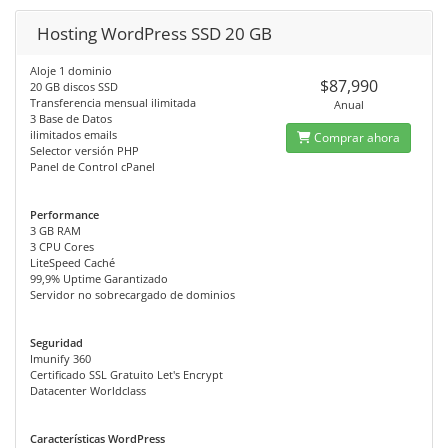
Hosting WordPress SSD 20 GB
Aloje 1 dominio
$87,990
20 GB discos SSD
Transferencia mensual ilimitada
Anual
3 Base de Datos
ilimitados emails
Comprar ahora
Selector versión PHP
Panel de Control cPanel
Performance
3 GB RAM
3 CPU Cores
LiteSpeed Caché
99,9% Uptime Garantizado
Servidor no sobrecargado de dominios
Seguridad
Imunify 360
Certificado SSL Gratuito Let's Encrypt
Datacenter Worldclass
Características WordPress