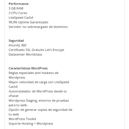
Performance
3 GB RAM
3 CPU Cores
LiteSpeed Caché
99,9% Uptime Garantizado
Servidor no sobrecargado de dominios
Seguridad
Imunify 360
Certificado SSL Gratuito Let's Encrypt
Datacenter Worldclass
Características WordPress
Reglas especiales anti-hackeos de
Wordpress
Mayor velocidad de carga con LiteSpeed
Caché
Autoinstalador de WordPress desde tu
cPanel
Wordpress Staging, entorno de pruebas
para tu web.
Opción de generar copias de seguridad de
tu web
WordPress Toolkit
Soporte Hosting + Wordpress