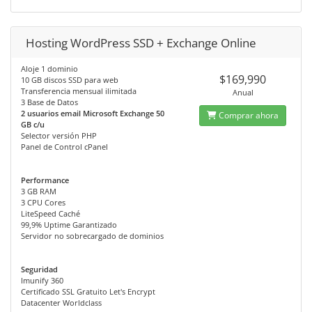
Hosting WordPress SSD + Exchange Online
Aloje 1 dominio
$169,990
10 GB discos SSD para web
Transferencia mensual ilimitada
Anual
3 Base de Datos
2 usuarios email Microsoft Exchange 50
Comprar ahora
GB c/u
Selector versión PHP
Panel de Control cPanel
Performance
3 GB RAM
3 CPU Cores
LiteSpeed Caché
99,9% Uptime Garantizado
Servidor no sobrecargado de dominios
Seguridad
Imunify 360
Certificado SSL Gratuito Let's Encrypt
Datacenter Worldclass