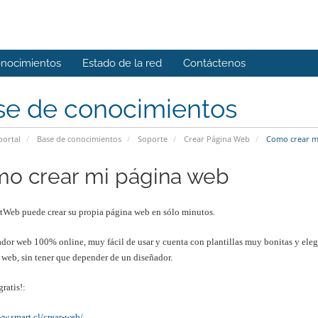
onocimientos
Estado de la red
Contáctenos
se de conocimientos
portal
Base de conocimientos
Soporte
Crear Página Web
Como crear m
o crear mi página web
Web puede crear su propia página web en sólo minutos.
ador web 100% online, muy fácil de usar y cuenta con plantillas muy bonitas y eleg
 web, sin tener que depender de un diseñador.
ratis!:
ww.smart.cl/crear-web/