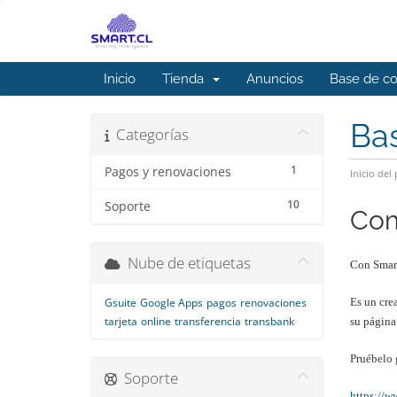
Inicio
Tienda
Anuncios
Base de c
Ba
Categorías
1
Pagos y renovaciones
Inicio del 
10
Soporte
Com
Nube de etiquetas
Con Smart
Gsuite
Google Apps
pagos
renovaciones
Es un cre
tarjeta
online
transferencia
transbank
su página
Pruébelo g
Soporte
https://w