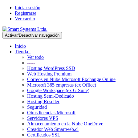
Iniciar sesión
Registrarse
Ver carrito
Activar/Desactivar navegación
Inicio
Tienda
Ver todo
-----
Hosting WordPress SSD
Web Hosting Premium
Correos en Nube Microsoft Exchange Online
Microsoft 365 empresas (ex Office)
Google Workspace (ex G Suite)
Hosting Semi-Dedicado
Hosting Reseller
Seguridad
Otras licencias Microsoft
Servidores VPS
Almacenamiento en la Nube OneDrive
Creador Web Smartweb.cl
Certificados SSL